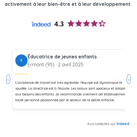
activement à leur bien-être et à leur développement
.
Éducatrice de jeunes enfants
E
Ermont (95) · 2 avril 2025
⭐⭐⭐⭐⭐
←
→
L'ambiance de travail est très agréable, l'équipe est dynamique et
soudée. La directrice est à l'écoute. Les locaux sont spacieux et adaptés
aux besoins des enfants. Je recommande vivement cet établissement à
toute personne passionnée par le secteur de la petite enfance.
Avis collectés sur
Indeed